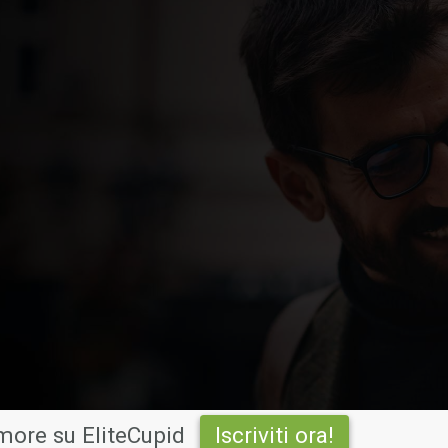
ore su EliteCupid
Iscriviti ora!